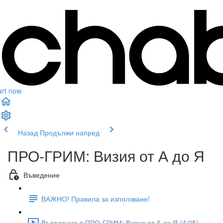
art now
Назад
Продължи напред
ПРО-ГРИМ: Визия от А до Я
Въведение
ВАЖНО! Правила за използване!
Въведение в ПРО-ГРИМ: Визия от А до Я (4:05)